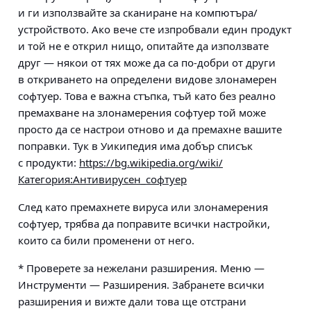
и ги използвайте за сканиране на компютъра/
устройството. Ако вече сте изпробвали един продукт
и той не е открил нищо, опитайте да използвате
друг — някои от тях може да са по-добри от други
в откриването на определени видове злонамерен
софтуер. Това е важна стъпка, тъй като без реално
премахване на злонамерения софтуер той може
просто да се настрои отново и да премахне вашите
поправки. Тук в Уикипедия има добър списък
с продукти:
https://bg.wikipedia.org/wiki/
Категория:Антивирусен_софтуер
След като премахнете вируса или злонамерения
софтуер, трябва да поправите всички настройки,
които са били променени от него.
* Проверете за нежелани разширения. Меню —
Инструменти — Разширения. Забранете всички
разширения и вижте дали това ще отстрани