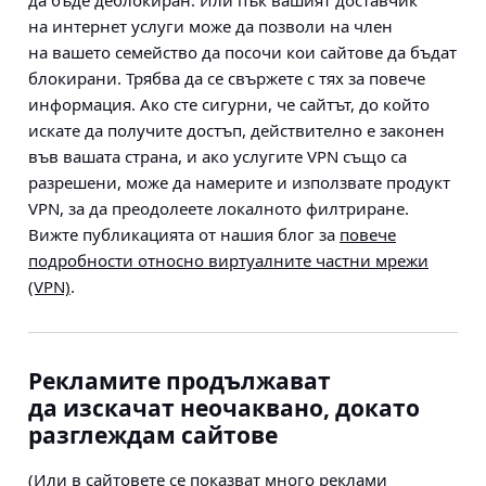
да бъде деблокиран. Или пък вашият доставчик
на интернет услуги може да позволи на член
на вашето семейство да посочи кои сайтове да бъдат
блокирани. Трябва да се свържете с тях за повече
информация. Ако сте сигурни, че сайтът, до който
искате да получите достъп, действително е законен
във вашата страна, и ако услугите VPN също са
разрешени, може да намерите и използвате продукт
VPN, за да преодолеете локалното филтриране.
Вижте публикацията от нашия блог за
повече
подробности относно виртуалните частни мрежи
(VPN)
.
Рекламите продължават
да изскачат неочаквано, докато
разглеждам сайтове
(Или в сайтовете се показват много реклами