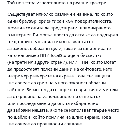
Той не тества използването на реални тракери.
Съществуват няколко различни начина, по които
един браузър, ориентиран към поверителността,
може да се опита да предотврати шпионирането
в интернет. Би могъл просто да откаже да поддържа
неща, които могат да се използват както
за законосъобразни цели, така и за шпиониране,
като например ППИ localStorage и бисквитки
(на трети или други страни), или ППИ, които могат
да предоставят полезни данни на сайтовете, като
например размерите на екрана. Това със защита
ще доведе до срив на много законосъобразни
сайтове. Би могъл да се опре на евристични методи
за откриване на използването на отпечатък
или проследяване и да опита избирателно
да забрани нещата, ако те се използват твърде често
по шаблон, който прилича на шпиониране. Това
ще доведе до произволни сривове