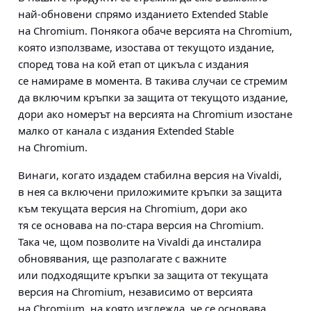
най-обновени спрямо изданието Extended Stable
на Chromium. Понякога обаче версията на Chromium,
която използваме, изостава от текущото издание,
според това на кой етап от цикъла с издания
се намираме в момента. В такива случаи се стремим
да включим кръпки за защита от текущото издание,
дори ако номерът на версията на Chromium изостане
малко от канала с издания Extended Stable
на Chromium.
Винаги, когато издадем стабилна версия на Vivaldi,
в нея са включени приложимите кръпки за защита
към текущата версия на Chromium, дори ако
тя се основава на по-стара версия на Chromium.
Така че, щом позволите на Vivaldi да инсталира
обновявания, ще разполагате с важните
или подходящите кръпки за защита от текущата
версия на Chromium, независимо от версията
на Chromium, на която изглежда, че се основава.