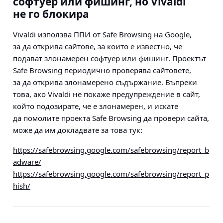
софтуер или фишинг, но Vivaldi
не го блокира
Vivaldi използва ППИ от Safe Browsing на Google,
за да открива сайтове, за които е известно, че
подават злонамерен софтуер или фишинг. Проектът
Safe Browsing периодично проверява сайтовете,
за да открива злонамерено съдържание. Въпреки
това, ако Vivaldi не покаже предупреждение в сайт,
който подозирате, че е злонамерен, и искате
да помолите проекта Safe Browsing да провери сайта,
може да им докладвате за това тук:
https://safebrowsing.google.com/safebrowsing/report_b
adware/
https://safebrowsing.google.com/safebrowsing/report_p
hish/