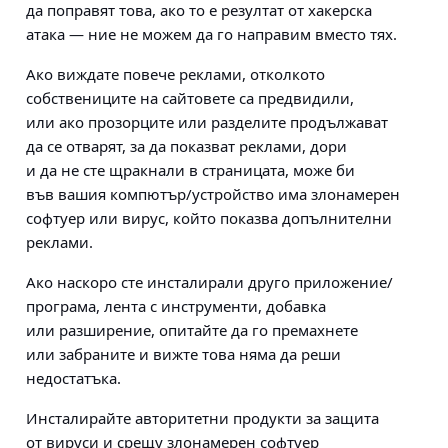
да поправят това, ако то е резултат от хакерска
атака — ние не можем да го направим вместо тях.
Ако виждате повече реклами, отколкото
собствениците на сайтовете са предвидили,
или ако прозорците или разделите продължават
да се отварят, за да показват реклами, дори
и да не сте щракнали в страницата, може би
във вашия компютър/устройство има злонамерен
софтуер или вирус, който показва допълнителни
реклами.
Ако наскоро сте инсталирали друго приложение/
програма, лента с инструменти, добавка
или разширение, опитайте да го премахнете
или забраните и вижте това няма да реши
недостатъка.
Инсталирайте авторитетни продукти за защита
от вируси и срещу злонамерен софтуер