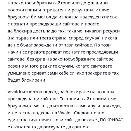
на законосъобразни сайтове или до фалшиви
положителни и отрицателни резултати. Иначе
браузърът би могъл да използва надежден списък
с познати проследяващи сайтове и просто
да блокира достъпа до тях, така че никакви ресурси
(на първа или трета страна, според случая) никога
да не бъдат зареждани от тези сайтове. По този
начин се предотвратяват познатите проследяващи
сайтове, без срив на законосъобразните сайтове,
освен в много редките случаи, когато сайтовете
умишлено сриват сами себе си, ако тракерите в тях
бъдат блокирани.
Vivaldi използва подход за блокиране на познати
проследяващи сайтове. Тестовият сайт приема, че
браузърите могат да използват само други подходи,
и не тества подхода на Vivaldi. Следователно
единственият начин този сайт да покаже „ПОКРИВА“
е съзнателно да рискувате да сринете