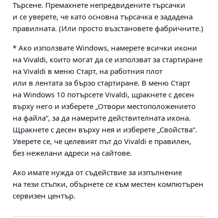
Търсене. Премахнете непредвидените търсачки
и се уверете, че като основна търсачка е зададена
правилната. (Или просто възстановете фабричните.)
* Ако използвате Windows, намерете всички икони
на Vivaldi, които могат да се използват за стартиране
на Vivaldi в меню Старт, на работния плот
или в лентата за бързо стартиране. В меню Старт
на Windows 10 потърсете Vivaldi, щракнете с десен
върху него и изберете „Отвори местоположението
на файла“, за да намерите действителната икона.
Щракнете с десен върху нея и изберете „Свойства“.
Уверете се, че целевият път до Vivaldi е правилен,
без нежелани адреси на сайтове.
Ако имате нужда от съдействие за изпълнение
на тези стъпки, обърнете се към местен компютърен
сервизен център.