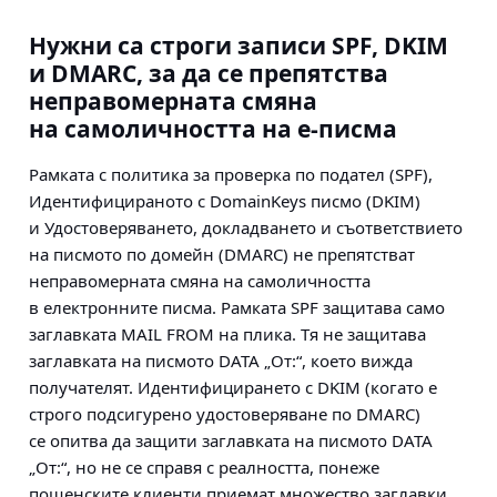
Нужни са строги записи SPF, DKIM
и DMARC, за да се препятства
неправомерната смяна
на самоличността на е-писма
Рамката с политика за проверка по подател (SPF),
Идентифицираното с DomainKeys писмо (DKIM)
и Удостоверяването, докладването и съответствието
на писмото по домейн (DMARC) не препятстват
неправомерната смяна на самоличността
в електронните писма. Рамката SPF защитава само
заглавката MAIL FROM на плика. Тя не защитава
заглавката на писмото DATA „От:“, което вижда
получателят. Идентифицирането с DKIM (когато е
строго подсигурено удостоверяване по DMARC)
се опитва да защити заглавката на писмото DATA
„От:“, но не се справя с реалността, понеже
пощенските клиенти приемат множество заглавки