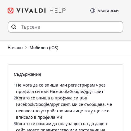
Прескочи
Език
към съдържанието
Начало
Мобилен (iOS)
Съдържание
1
Не мога да се впиша или регистрирам чрез
профила си във Facebook/Google/друг сайт
2
Когато се впиша в профила си във
Facebook/Google/друг сайт, ми се съобщава, че
неизвестно устройство или лице току-що се е
вписало в профила ми
3
Когато се опитам да получа достъп до даден
сайт, моето правителство или доставчик на