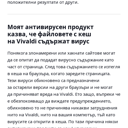
положителни резултати от други.
Моят антивирусен продукт
казва, че файловете с кеш
на Vivaldi съдържат вирус
Понякога злонамерени или хакнати сайтове могат
да се опитат да подадат вирусно съдържание като
част от страница. След това съдържанието се изтегля
в кеша на браузъра, когато заредите страницата.
Тези вируси обикновено са предназначени
за остарели версии на други браузъри и не могат
да причиняват вреда на Vivaldi. Ето защо, въпреки че
е обезпокояващо да виждате предупреждението,
обикновено то не причинява никакви затруднения
нито на Vivaldi, нито на вашия компютър, тъй като
вирусите са открити в кеша. По тази причина някои