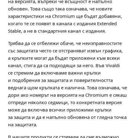
на версията, въпреки че всъщност е напълно
обновен. Това също така означава, че новите
характеристики на Chromium ще бъдат добавяни,
когато те се появят в канала с издания Extended
Stable, а не в стандартния канал с издания.
Трябва да се отбележи обаче, че неизправностите
със защитата често се отстраняват извън графика,
а кръпките могат да бъдат приложени към всеки
канал, стига да са подходящи за него. Във Vivaldi
се стремим да включваме важни кръпки
и подобрения за защитата и поверителността
веднага щом кръпката е налична. Това означава, че
дори ако номерът на версията на Chromium е сякаш
отпреди няколко седмици, то конкретната версия
може да включва всички приложими кръпки
за защита и да е напълно обновена от гледна точка
на защитата.
В нашите продукти се стремим да сме възможно