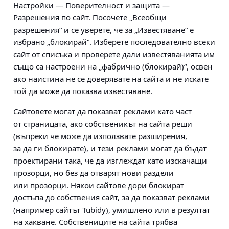
Настройки — Поверителност и защита —
Разрешения по сайт. Посочете „Всеобщи
разрешения“ и се уверете, че за „Известяване“ е
избрано „блокирай“. Изберете последователно всеки
сайт от списъка и проверете дали известяванията им
също са настроени на „фабрично (блокирай)“, освен
ако наистина не се доверявате на сайта и не искате
той да може да показва известяване.
Сайтовете могат да показват реклами като част
от страницата, ако собственикът на сайта реши
(въпреки че може да използвате разширения,
за да ги блокирате), и тези реклами могат да бъдат
проектирани така, че да изглеждат като изскачащи
прозорци, но без да отварят нови раздели
или прозорци. Някои сайтове дори блокират
достъпа до собствения сайт, за да показват реклами
(например сайтът Tubidy), умишлено или в резултат
на хакване. Собствениците на сайта трябва