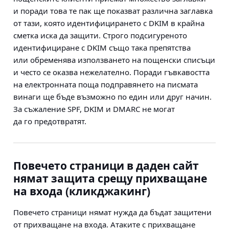
и поради това те пак ще показват различна заглавка
от тази, която идентифицирането с DKIM в крайна
сметка иска да защити. Строго подсигуреното
идентифициране с DKIM също така препятства
или обременява използването на пощенски списъци
и често се оказва нежелателно. Поради гъвкавостта
на електронната поща подправянето на писмата
винаги ще бъде възможно по един или друг начин.
За съжаление SPF, DKIM и DMARC не могат
да го предотвратят.
Повечето страници в даден сайт
нямат защита срещу прихващане
на входа (кликджакинг)
Повечето страници нямат нужда да бъдат защитени
от прихващане на входа. Атаките с прихващане