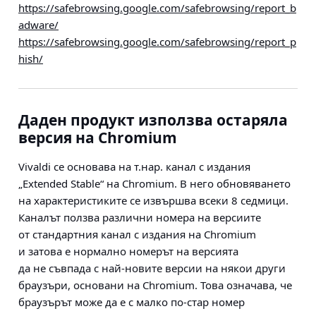
https://safebrowsing.google.com/safebrowsing/report_b
adware/
https://safebrowsing.google.com/safebrowsing/report_p
hish/
Даден продукт използва остаряла
версия на Chromium
Vivaldi се основава на т.нар. канал с издания
„Extended Stable“ на Chromium. В него обновяването
на характеристиките се извършва всеки 8 седмици.
Каналът ползва различни номера на версиите
от стандартния канал с издания на Chromium
и затова е нормално номерът на версията
да не съвпада с най-новите версии на някои други
браузъри, основани на Chromium. Това означава, че
браузърът може да е с малко по-стар номер