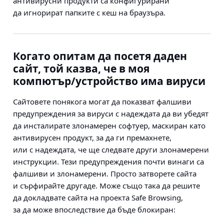
антивирусни продукти са конфигурирани
да игнорират папките с кеш на браузъра.
Когато опитам да посетя даден
сайт, той казва, че в моя
компютър/устройство има вируси
Сайтовете понякога могат да показват фалшиви
предупреждения за вируси с надеждата да ви убедят
да инсталирате злонамерен софтуер, маскиран като
антивирусен продукт, за да ги премахнете,
или с надеждата, че ще следвате други злонамерени
инструкции. Тези предупреждения почти винаги са
фалшиви и злонамерени. Просто затворете сайта
и сърфирайте другаде. Може също така да решите
да докладвате сайта на проекта Safe Browsing,
за да може впоследствие да бъде блокиран: