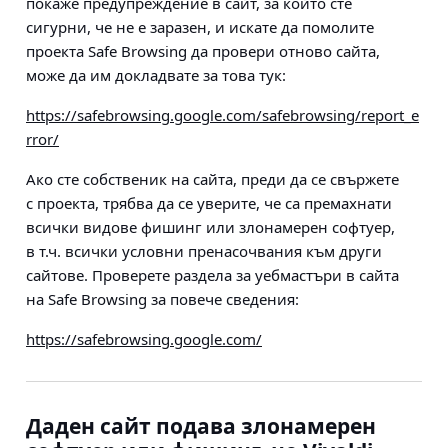
покаже предупреждение в сайт, за който сте
сигурни, че не е заразен, и искате да помолите
проекта Safe Browsing да провери отново сайта,
може да им докладвате за това тук:
https://safebrowsing.google.com/safebrowsing/report_e
rror/
Ако сте собственик на сайта, преди да се свържете
с проекта, трябва да се уверите, че са премахнати
всички видове фишинг или злонамерен софтуер,
в т.ч. всички условни пренасочвания към други
сайтове. Проверете раздела за уебмастъри в сайта
на Safe Browsing за повече сведения:
https://safebrowsing.google.com/
Даден сайт подава злонамерен