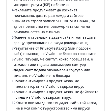
интернет услуги (ISP) го блокира
4
Рекламите продължават да изскачат
неочаквано, докато разглеждам сайтове
5
Нужни са строги записи SPF, DKIM и DMARC, за
да се препятства неправомерната смяна на
самоличността на е-писма
6
Повечето страници в даден сайт нямат защита
срещу прихващане на входа (кликджакинг)
7
Резултатите от PrivacyTests.org (или подобен
сайт) показват, че Vivaldi не блокира тракерите
8
Vivaldi твърди, че сайтът, който посещавам, е
измамен или подава злонамерен софтуер
9
Даден сайт подава злонамерен софтуер или
фишинг, но Vivaldi не го блокира
10
Моят антивирусен продукт казва, че
инсталаторът на Vivaldi съдържа вирус
11
Моят антивирусен продукт казва, че файловете
с кеш на Vivaldi съдържат вирус
12
Когато опитам да посетя даден сайт, той казва,
че в моя компютър/устройство има вируси