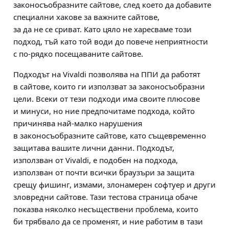
законосъобразните сайтове, след което да добавите
специални хакове за важните сайтове,
за да не се сриват. Като цяло не харесваме този
подход, тъй като той води до повече неприятности
с по-рядко посещаваните сайтове.
Подходът на Vivaldi позволява на ППИ да работят
в сайтове, които ги използват за законосъобразни
цели. Всеки от тези подходи има своите плюсове
и минуси, но ние предпочитаме подхода, който
причинява най-малко нарушения
в законосъобразните сайтове, като същевременно
защитава вашите лични данни. Подходът,
използван от Vivaldi, е подобен на подхода,
използван от почти всички браузъри за защита
срещу фишинг, измами, злонамерен софтуер и други
зловредни сайтове. Тази тестова страница обаче
показва няколко несъществени проблема, които
би трябвало да се променят, и ние работим в тази