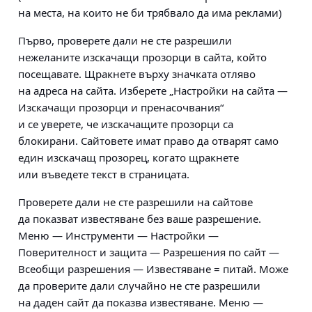
на места, на които не би трябвало да има реклами)
Първо, проверете дали не сте разрешили
нежеланите изскачащи прозорци в сайта, който
посещавате. Щракнете върху значката отляво
на адреса на сайта. Изберете „Настройки на сайта —
Изскачащи прозорци и пренасочвания“
и се уверете, че изскачащите прозорци са
блокирани. Сайтовете имат право да отварят само
един изскачащ прозорец, когато щракнете
или въведете текст в страницата.
Проверете дали не сте разрешили на сайтове
да показват известяване без ваше разрешение.
Меню — Инструменти — Настройки —
Поверителност и защита — Разрешения по сайт —
Всеобщи разрешения — Известяване = питай. Може
да проверите дали случайно не сте разрешили
на даден сайт да показва известяване. Меню —