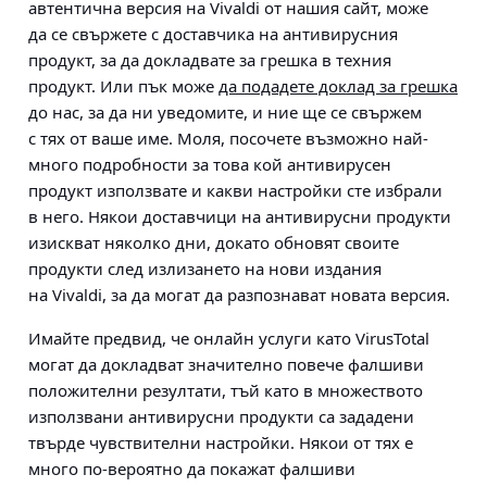
автентична версия на Vivaldi от нашия сайт, може
да се свържете с доставчика на антивирусния
продукт, за да докладвате за грешка в техния
продукт. Или пък може
да подадете доклад за грешка
до нас, за да ни уведомите, и ние ще се свържем
с тях от ваше име. Моля, посочете възможно най-
много подробности за това кой антивирусен
продукт използвате и какви настройки сте избрали
в него. Някои доставчици на антивирусни продукти
изискват няколко дни, докато обновят своите
продукти след излизането на нови издания
на Vivaldi, за да могат да разпознават новата версия.
Имайте предвид, че онлайн услуги като VirusTotal
могат да докладват значително повече фалшиви
положителни резултати, тъй като в множеството
използвани антивирусни продукти са зададени
твърде чувствителни настройки. Някои от тях е
много по-вероятно да покажат фалшиви