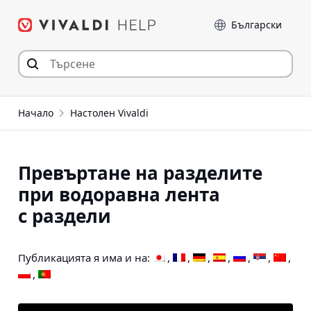
Прескочи
Език
към съдържанието
Начало
Настолен Vivaldi
Превъртане на разделите
при водоравна лента
с раздели
Публикацията я има и на: