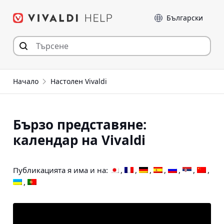
Прескочи
Език
към съдържанието
Начало
Настолен Vivaldi
Бързо представяне:
календар на Vivaldi
Публикацията я има и на: