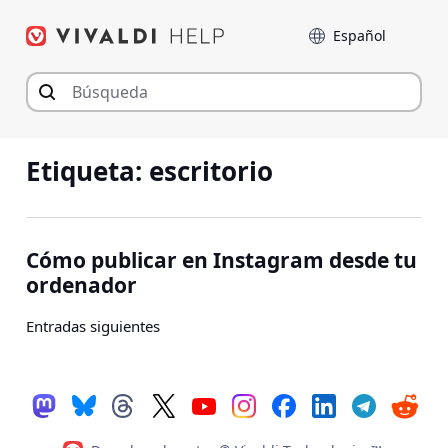
Saltar
Language
al
contenido
Etiqueta:
escritorio
Cómo publicar en Instagram desde tu
ordenador
Navegación
Entradas siguientes
de
entradas