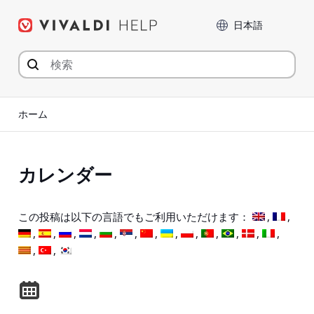
コ
言語
ン
テ
ン
ツ
へ
ジ
ホーム
ャ
ン
プ
カレンダー
この投稿は以下の言語でもご利用いただけます：