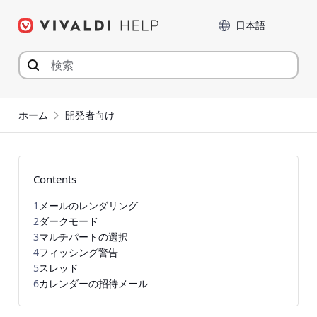
コ
言語
ン
テ
ン
ツ
へ
ジ
ホーム
開発者向け
ャ
ン
プ
Contents
1
メールのレンダリング
2
ダークモード
3
マルチパートの選択
4
フィッシング警告
5
スレッド
6
カレンダーの招待メール