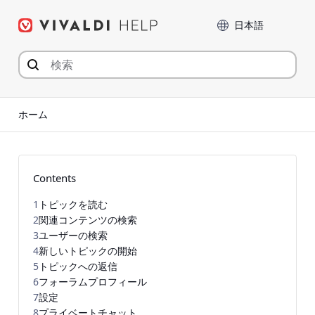
コ
言語
ン
テ
ン
ツ
へ
ジ
ホーム
ャ
ン
プ
Contents
1
トピックを読む
2
関連コンテンツの検索
3
ユーザーの検索
4
新しいトピックの開始
5
トピックへの返信
6
フォーラムプロフィール
7
設定
8
プライベートチャット