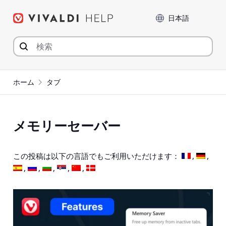
コ
言語
ン
テ
ン
ツ
へ
ジ
ホーム
タブ
ャ
ン
プ
メモリーセーバー
この投稿は以下の言語でもご利用いただけます：