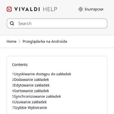
Przejdź
Język
do
zawartości
Home
Przeglądarka na Androida
Contents
1
Uzyskiwanie dostępu do zakładek
2
Dodawanie zakładek
3
Edytowanie zakładek
4
Sortowanie zakładek
5
Synchronizowanie zakładek
6
Usuwanie zakładek
7
Szybkie Wybieranie