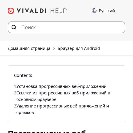
Перейти
Language
к
содержимому
Домашняя страница
Браузер для Android
Contents
1
Установка прогрессивных веб-приложений
2
Ссылки из прогрессивных веб-приложений в
основном браузере
3
Удаление прогрессивных веб-приложений и
ярлыков