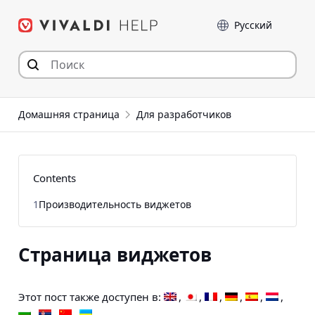
Перейти
Language
к
содержимому
Домашняя страница
Для разработчиков
Contents
1
Производительность виджетов
Страница виджетов
Этот пост также доступен в: