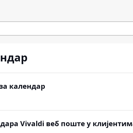
ндар
 за календар
ара Vivaldi веб поште у клијенти