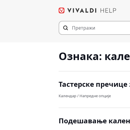
Пређи
на
садржај
Ознака:
кале
Тастерске пречице
Календар
/
Напредне опције
Подешавање календ