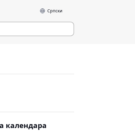
Језик
ма календара