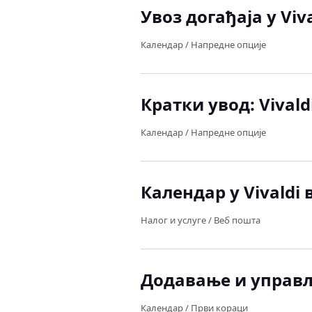
Увоз догађаја у Viv
Календар
/
Напредне опције
Кратки увод: Vival
Календар
/
Напредне опције
Календар у Vivaldi
Налог и услуге
/
Веб пошта
Додавање и управ
Календар
/
Први кораци