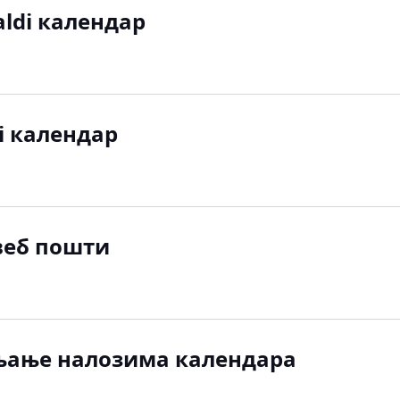
aldi календар
di календар
 веб пошти
љање налозима календара