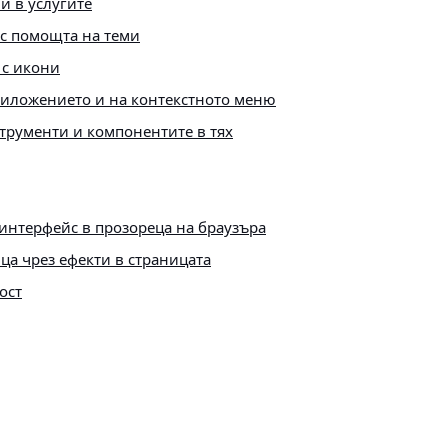
и в услугите
 с помощта на теми
 с икони
риложението и на контекстното меню
струменти и компонентите в тях
интерфейс в прозореца на браузъра
ца чрез ефекти в страницата
ост