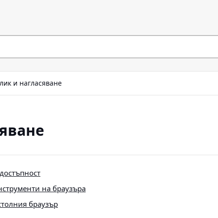
лик и нагласяване
сяване
 достъпност
нструменти на браузъра
столния браузър