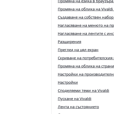
Промяна на езика в браузъра 
Промяна на облика на Vivaldi
Създаване на собствен набор
Нагласяване на менюто на п
Нагласяване на лентите с ин
Разширения
Преглед на цял екран
Скриване на потребителския 
Промяна на облика на страни
Настройки на производителн
Настройки
Споделяеми теми на Vivaldi
Пускане на Vivaldi
Лента на състоянието