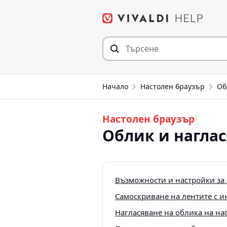
Прескочи
към съдържанието
Начало
Настолен браузър
Об
Настолен браузър
Облик и нагла
Възможности и настройки за
Самоскриване на лентите с и
Нагласяване на облика на на