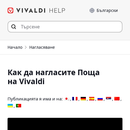
Прескочи
Език
към съдържанието
Начало
Нагласяване
Как да нагласите Поща
на Vivaldi
Публикацията я има и на: