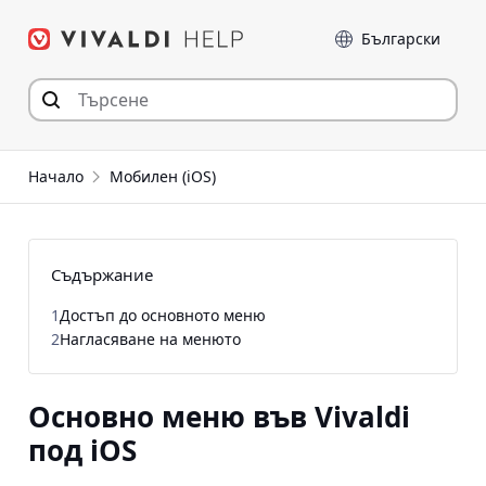
Прескочи
Език
към съдържанието
Начало
Мобилен (iOS)
Съдържание
1
Достъп до основното меню
2
Нагласяване на менюто
Основно меню във Vivaldi
под iOS