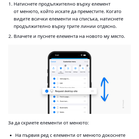
Натиснете продължително върху елемент
от менюто, който искате да преместите. Когато
видите всички елементи на списъка, натиснете
продължително върху трите линии отдясно.
Влачете и пуснете елемента на новото му място.
За да скриете елементи от менюто:
На първия ред с елементи от менюто докоснете