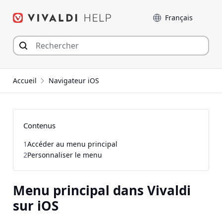
Aller
Langue
au
contenu
Accueil
Navigateur iOS
Contenus
1
Accéder au menu principal
2
Personnaliser le menu
Menu principal dans Vivaldi
sur iOS