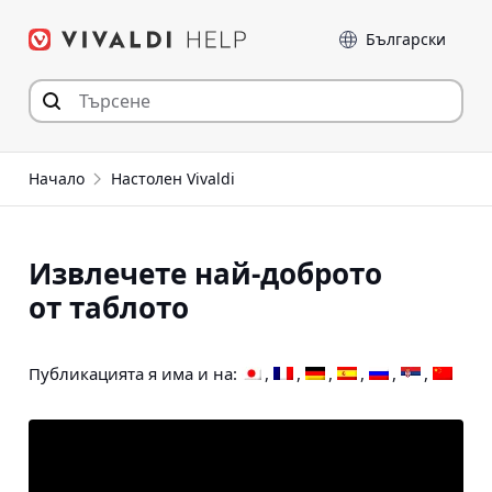
Прескочи
Език
към съдържанието
Начало
Настолен Vivaldi
Извлечете най-доброто
от таблото
Публикацията я има и на: