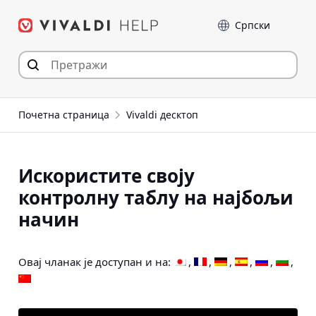
Пређи
Језик
на
садржај
Почетна страница
Vivaldi десктоп
Искористите своју
контролну таблу на најбољи
начин
Овај чланак је доступан и на: