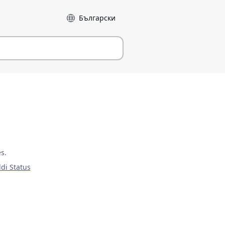
Sprog
s.
ldi Status