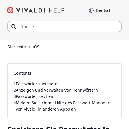
Zum
Sprache
Inhalt
springen
Startseite
iOS
Contents
1
Passwörter speichern
2
Anzeigen und Verwalten von Kennwörtern
3
Passwörter löschen
4
Melden Sie sich mit Hilfe des Passwort-Managers
von Vivaldi in anderen Apps an