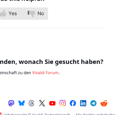
Yes
No
unden, wonach Sie gesucht haben?
einschaft zu den
Vivaldi Forum
.
Urheberrecht © Vivaldi Technologies™
— Alle Rechte vorbehalte