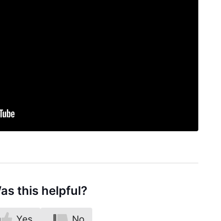
as this helpful?
Yes
No