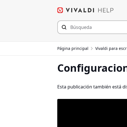
Saltar
al
contenido
Página principal
Vivaldi para escr
Configuracio
Esta publicación también está d