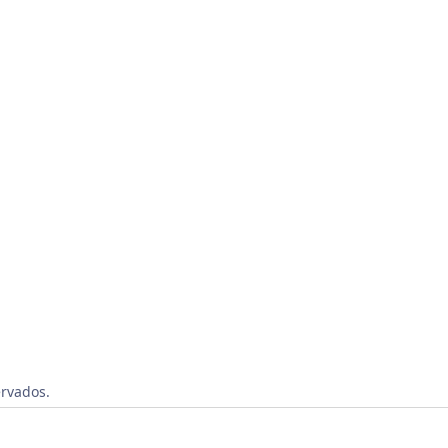
rvados.
|
Estado de Vivaldi