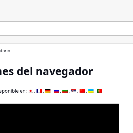
itorio
nes del navegador
isponible en: