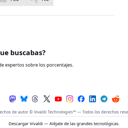
que buscabas?
e expertos sobre los porcentajes.
echos de autor © Vivaldi Technologies™
— Todos los derechos rese
|
Política de privacidad
|
Código de conducta
|
Términos de uso
Descargar Vivaldi
— Aléjate de las grandes tecnológicas.