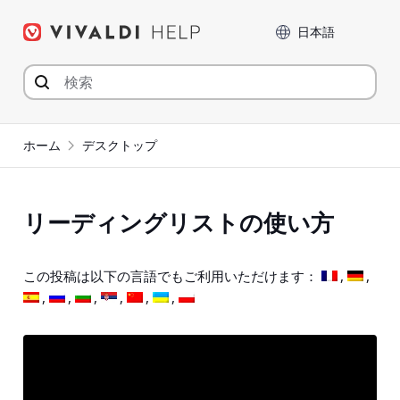
コ
言語
ン
テ
ン
ツ
へ
ジ
ホーム
デスクトップ
ャ
ン
プ
リーディングリストの使い方
この投稿は以下の言語でもご利用いただけます：