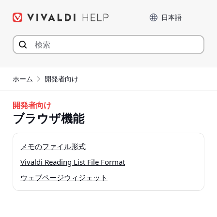
コ
言語
ン
テ
ン
ツ
へ
ジ
ホーム
開発者向け
ャ
ン
開発者向け
プ
ブラウザ機能
メモのファイル形式
Vivaldi Reading List File Format
ウェブページウィジェット