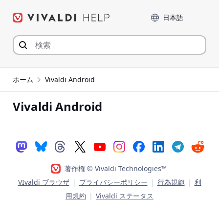
コ
言語
ン
テ
ン
ツ
へ
ジ
ホーム
Vivaldi Android
ャ
ン
Vivaldi Android
プ
著作権 © Vivaldi Technologies™
VIvaldi ブラウザ
|
プライバシーポリシー
|
行為規範
|
利
用規約
|
Vivaldi ステータス