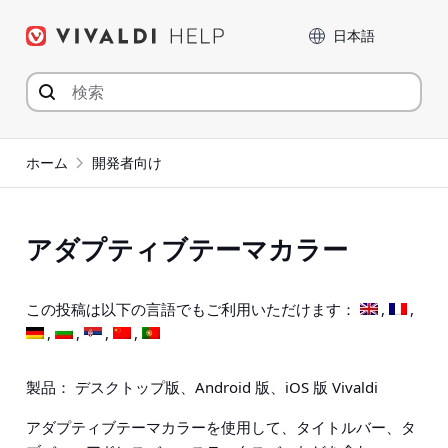
コ
言語
ン
テ
ン
ツ
へ
ジ
ホーム
開発者向け
ャ
ン
プ
アダプティブテーマカラー
この投稿は以下の言語でもご利用いただけます：
製品： デスクトップ版、Android 版、iOS 版 Vivaldi
アダプティブテーマカラーを使用して、タイトルバー、タ