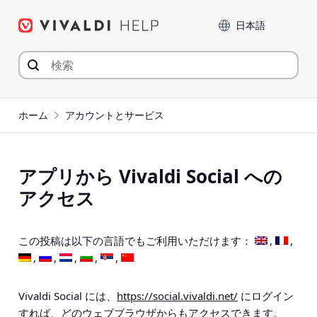
コ
言語
ン
テ
ン
ツ
へ
ジ
ホーム
アカウントとサービス
ャ
ン
プ
アプリから Vivaldi Social への
アクセス
この投稿は以下の言語でもご利用いただけます：
Vivaldi Social には、
https://social.vivaldi.net/
にログイン
すれば、どのウェブブラウザからもアクセスできます。