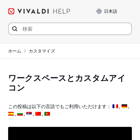
コ
言語
ン
テ
ン
ツ
へ
ジ
ホーム
カスタマイズ
ャ
ン
プ
ワークスペースとカスタムアイ
コン
この投稿は以下の言語でもご利用いただけます：