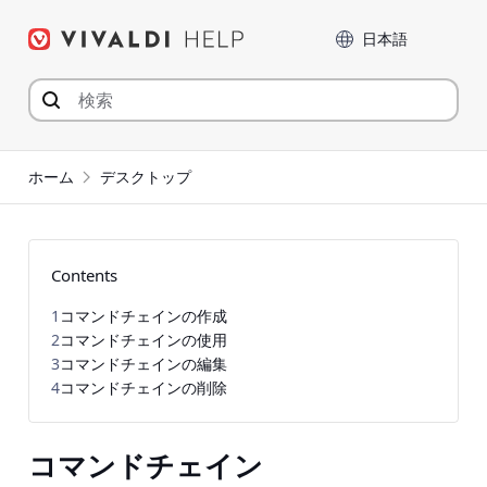
コ
言語
ン
テ
ン
ツ
へ
ジ
ホーム
デスクトップ
ャ
ン
プ
Contents
1
コマンドチェインの作成
2
コマンドチェインの使用
3
コマンドチェインの編集
4
コマンドチェインの削除
コマンドチェイン