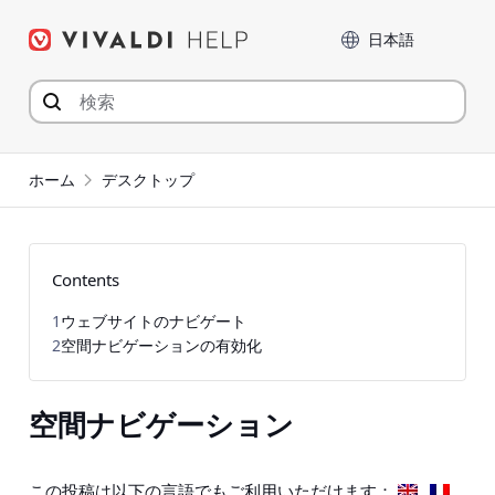
コ
言語
ン
テ
ン
ツ
へ
ジ
ホーム
デスクトップ
ャ
ン
プ
Contents
1
ウェブサイトのナビゲート
2
空間ナビゲーションの有効化
空間ナビゲーション
この投稿は以下の言語でもご利用いただけます：