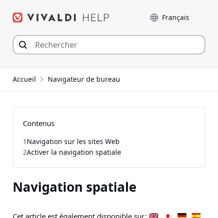
Aller
Langue
au
contenu
Accueil
Navigateur de bureau
Contenus
1
Navigation sur les sites Web
2
Activer la navigation spatiale
Navigation spatiale
Cet article est également disponible sur :