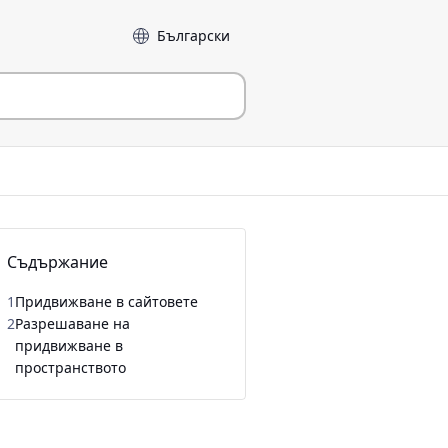
Език
Съдържание
1
Придвижване в сайтовете
2
Разрешаване на
придвижване в
пространството