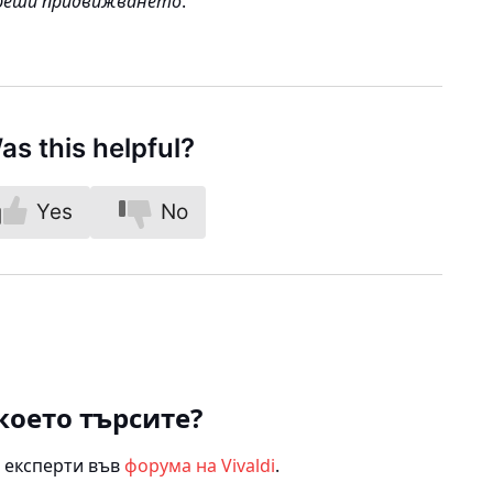
реши придвижването
.
as this helpful?
Yes
No
което търсите?
 експерти във
форума на Vivaldi
.