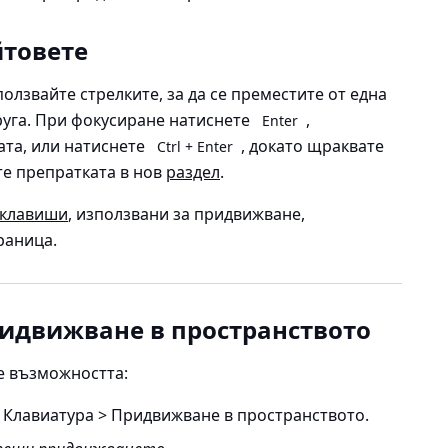
йтовете
олзвайте стрелките, за да се преместите от една
руга. При фокусиране натиснете
,
Enter
ата, или натиснете
, докато щраквате
Ctrl + Enter
те препратката в нов
раздел
.
 клавиши
, използвани за придвижване,
траница
.
идвижване в пространството
е възможността:
 Клавиатура > Придвижване в пространството
.