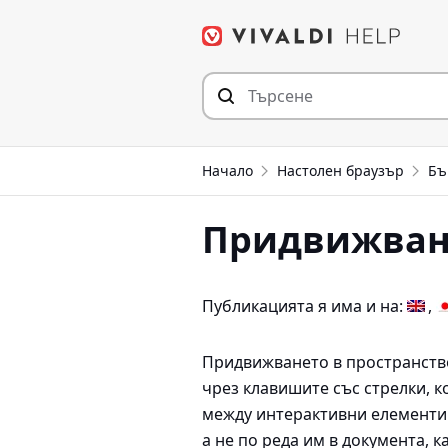
Прескочи
към съдържанието
Начало
Настолен браузър
Бъ
Придвижване
Публикацията я има и на:
Придвижването в пространство
чрез клавишите със стрелки, к
между интерактивни елементи в
а не по реда им в документа, 