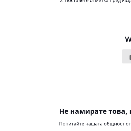
Поставете отметка пред
Раз
W
Не намирате това, 
Попитайте нашата общност от