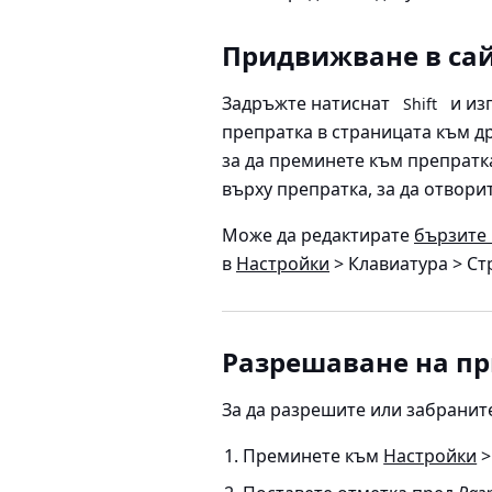
Придвижване в са
Задръжте натиснат
и изп
Shift
препратка в страницата към д
за да преминете към препратк
върху препратка, за да отвори
Може да редактирате
бързите
в
Настройки
> Клавиатура > С
Разрешаване на пр
За да разрешите или забранит
Преминете към
Настройки
>