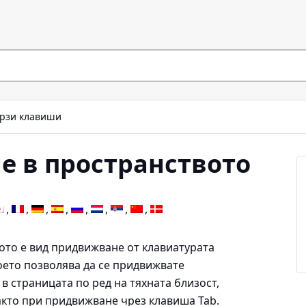
рзи клавиши
 в пространството
то е вид придвижване от клавиатурата
оето позволява да се придвижвате
 страницата по ред на тяхната близост,
както при придвижване чрез клавиша Tab.