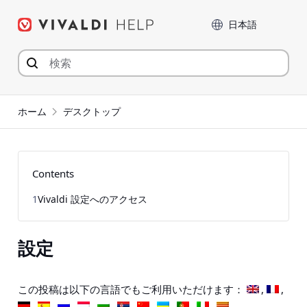
コ
言語
ン
テ
ン
ツ
へ
ジ
ホーム
デスクトップ
ャ
ン
プ
Contents
1
Vivaldi 設定へのアクセス
設定
この投稿は以下の言語でもご利用いただけます：