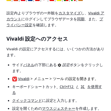
設定内よりブラウザのー外観を
カスタマイズ
し、
Vivaldi ア
カウント
にログインしてブラウザデータを
同期
、また、
プ
ライバシー設定
を確認します。
Vivaldi 設定へのアクセス
Vivaldi の設定にアクセスするには、いくつかの方法があり
ます。
サイド
パネル
の下部にある
設定
ボタンをクリックし
ます。
Vivaldi
> メニュー > ツール の設定
を開きます。
キーボードショートカット
/
を使用す
Ctrl+F12
⌘
る
クイックコマンド
に
設定
と入力します。
設定を開くための
マウスジェスチャー
を作成します。