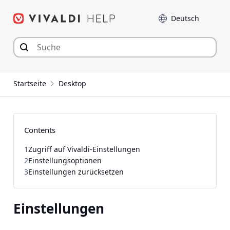
Zum
Sprache
Inhalt
springen
Startseite
Desktop
Contents
1
Zugriff auf Vivaldi-Einstellungen
2
Einstellungsoptionen
3
Einstellungen zurücksetzen
Einstellungen