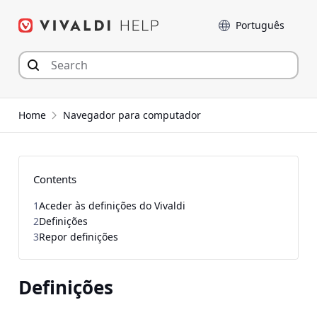
Seguir
Idioma
para
o
conteúdo
Home
Navegador para computador
Contents
1
Aceder às definições do Vivaldi
2
Definições
3
Repor definições
Definições