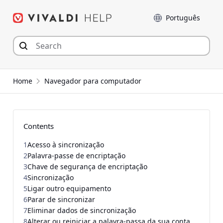
Seguir
Idioma
para
o
conteúdo
Home
Navegador para computador
Contents
1
Acesso à sincronização
2
Palavra-passe de encriptação
3
Chave de segurança de encriptação
4
Sincronização
5
Ligar outro equipamento
6
Parar de sincronizar
7
Eliminar dados de sincronização
8
Alterar ou reiniciar a palavra-passa da sua conta