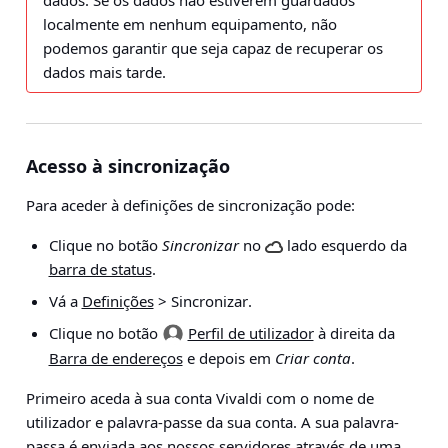
dados. Se os dados não estiverem guardados
localmente em nenhum equipamento, não
podemos garantir que seja capaz de recuperar os
dados mais tarde.
Acesso à sincronização
Para aceder à definições de sincronização pode:
Clique no botão
Sincronizar
no
lado esquerdo da
barra de status
.
Vá a
Definições
> Sincronizar
.
Clique no botão
Perfil de utilizador
à direita da
Barra de endereços
e depois em
Criar conta
.
Primeiro aceda à sua conta Vivaldi com o nome de
utilizador e palavra-passe da sua conta. A sua palavra-
passa é enviada aos nossos servidores através de uma