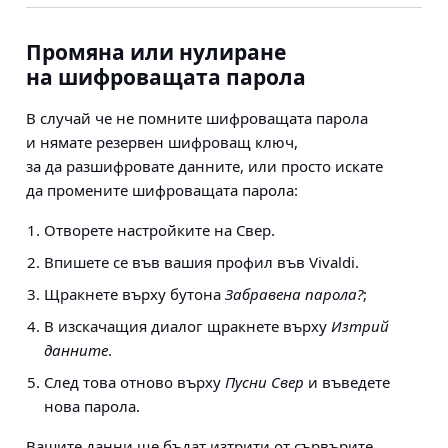
Промяна или нулиране
на шифроващата парола
В случай че не помните шифроващата парола
и нямате резервен шифроващ ключ,
за да разшифровате данните, или просто искате
да промените шифроващата парола:
Отворете настройките на Свер.
Впишете се във вашия профил във Vivaldi.
Щракнете върху бутона
Забравена парола?
;
В изскачащия диалог щракнете върху
Изтрий
данните
.
След това отново върху
Пусни Свер
и въведете
нова парола.
Вашите данни ще бъдат изтрити от сървърите