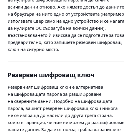
всички данни отново. Ако нямате достъп до данните
на браузъра на нито едно от устройствата (например
използвате Свер само на едно устройство и се налага
да нулирате ОС със загуба на всички данни),
възстановяването ѝ изисква да се подготвите за това
предварително, като запишете резервен шифроващ
ключ на сигурно място.
Резервен шифроващ ключ
Резервният шифроващ ключ е алтернатива
на шифроващата парола за разшифроване
на сверените данни. Подобно на шифроващата
парола, вашият резервен шифроващ ключ никога
не се изпраща до нас или до друга трета страна,
което е гаранция, че ние не можем да разшифроваме
вашите данни. За да е от полза, трябва да запишете