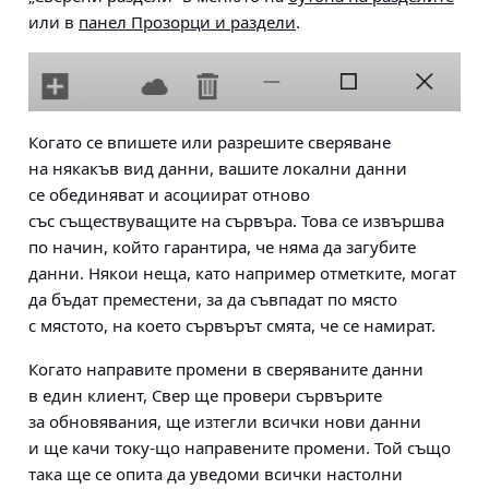
или в
панел Прозорци и раздели
.
Когато се впишете или разрешите сверяване
на някакъв вид данни, вашите локални данни
се обединяват и асоциират отново
със съществуващите на сървъра. Това се извършва
по начин, който гарантира, че няма да загубите
данни. Някои неща, като например отметките, могат
да бъдат преместени, за да съвпадат по място
с мястото, на което сървърът смята, че се намират.
Когато направите промени в сверяваните данни
в един клиент, Свер ще провери сървърите
за обновявания, ще изтегли всички нови данни
и ще качи току-що направените промени. Той също
така ще се опита да уведоми всички настолни