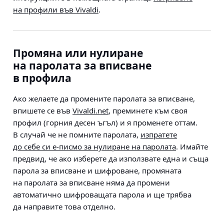
на профили във Vivaldi
.
Промяна или нулиране
на паролата за вписване
в профила
Ако желаете да промените паролата за вписване,
впишете се във
Vivaldi.net
, преминете към своя
профил (горния десен ъгъл) и я променете оттам.
В случай че не помните паролата,
изпратете
до себе си е-писмо за нулиране на паролата
. Имайте
предвид, че ако изберете да използвате една и съща
парола за вписване и шифроване, промяната
на паролата за вписване няма да промени
автоматично шифроващата парола и ще трябва
да направите това отделно.