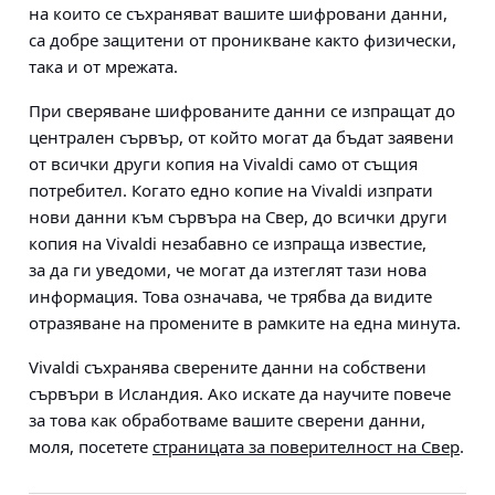
на които се съхраняват вашите шифровани данни,
са добре защитени от проникване както физически,
така и от мрежата.
При сверяване шифрованите данни се изпращат до
централен сървър, от който могат да бъдат заявени
от всички други копия на Vivaldi само от същия
потребител. Когато едно копие на Vivaldi изпрати
нови данни към сървъра на Свер, до всички други
копия на Vivaldi незабавно се изпраща известие,
за да ги уведоми, че могат да изтеглят тази нова
информация. Това означава, че трябва да видите
отразяване на промените в рамките на една минута.
Vivaldi съхранява сверените данни на собствени
сървъри в Исландия. Ако искате да научите повече
за това как обработваме вашите сверени данни,
моля, посетете
страницата за поверителност на Свер
.