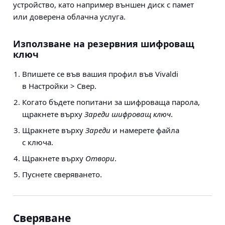
устройство, като например външен диск с памет
или доверена облачна услуга.
Използване на резервния шифроващ
ключ
Впишете се във вашия профил във Vivaldi
в
Настройки > Свер
.
Когато бъдете попитани за шифроваща парола,
щракнете върху
Зареди шифроващ ключ
.
Щракнете върху
Зареди
и намерете файла
с ключа.
Щракнете върху
Отвори
.
Пуснете сверяването.
Сверяване