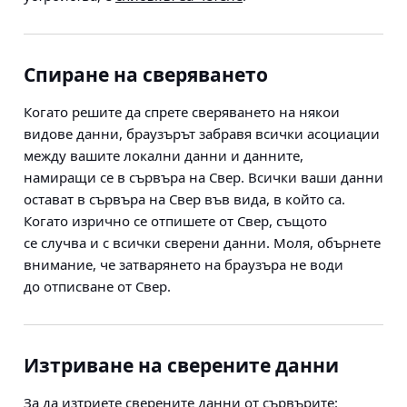
Спиране на сверяването
Когато решите да спрете сверяването на някои
видове данни, браузърът забравя всички асоциации
между вашите локални данни и данните,
намиращи се в сървъра на Свер. Всички ваши данни
остават в сървъра на Свер във вида, в който са.
Когато изрично се отпишете от Свер, същото
се случва и с всички сверени данни. Моля, обърнете
внимание, че затварянето на браузъра не води
до отписване от Свер.
Изтриване на сверените данни
За да изтриете сверените данни от сървърите: