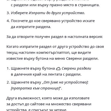
с раздели или върху празно място в страницата.
Изберете
Изпрати до друго устройство
.
Посочете до кое сверявано устройство искате
да изпратите раздела.
За да отворите получен раздел в настолната версия:
Когато изпратите раздел от друго устройство до своя
текущ настолен компютър/лаптоп, ще видите
известие върху бутона на меню Сверени раздели.
Щракнете върху бутона
Сверени раздели
в далечния край на лентата с раздели.
Щракнете върху „
От [име на устройство]:
[препратка към страница]
“.
Друга възможност, която може да използвате
за достъп до сайтове на множество сверявани
устройства, е
списъкът за четене
.