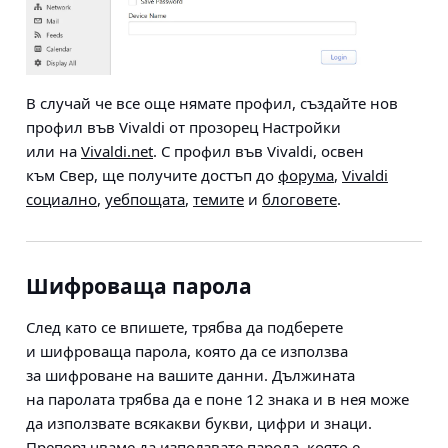
В случай че все още нямате профил, създайте нов
профил във Vivaldi от прозорец Настройки
или на
Vivaldi.net
. С профил във Vivaldi, освен
към Свер, ще получите достъп до
форума
,
Vivaldi
социално
,
уебпощата
,
темите
и
блоговете
.
Шифроваща парола
След като се впишете, трябва да подберете
и шифроваща парола, която да се използва
за шифроване на вашите данни. Дължината
на паролата трябва да е поне 12 знака и в нея може
да използвате всякакви букви, цифри и знаци.
Препоръчваме да използвате парола, която е