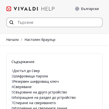
Прескочи
Език
към съдържанието
Начало
Настолен браузър
Съдържание
1
Достъп до Свер
2
Шифроваща парола
3
Резервен шифроващ ключ
4
Сверяване
5
Свързване на друго устройство
6
Изпращане на раздел до устройство
7
Спиране на сверяването
8
Изтриване на сверените данни