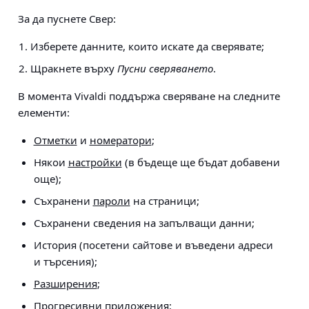
За да пуснете Свер:
Изберете данните, които искате да сверявате;
Щракнете върху
Пусни сверяването
.
В момента Vivaldi поддържа сверяване на следните
елементи:
Отметки
и
номератори
;
Някои
настройки
(в бъдеще ще бъдат добавени
още);
Съхранени
пароли
на страници;
Съхранени сведения на запълващи данни;
История (посетени сайтове и въведени адреси
и търсения);
Разширения
;
Прогресивни приложения;