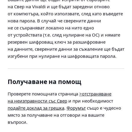
на Свер на Vivaldi и ще бъдат заредени отново
от компютъра, който използвате, след като въведете
нова парола. В случай че сверените данни
не се съхраняват локално на нито едно
от устройствата (т.е. след нулиране на ОС) и нямате
резервен шифроващ ключ за разшифроване
на данните, сверените данни за съжаление ще бъдат
изгубени при нулиране на шифроващата парола.
Получаване на помощ
Проверете помощната страница
>отстраняване
на неизправности със Свер
и при необходимост
подайте доклад за грешка
.
Форумът
също е чудесно
място за получаване на отговори на вашите
въпроси.