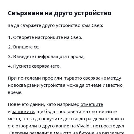
Свързване на друго устройство
За да свържете друго устройство към Свер:
Отворете настройките на Свер.
Впишете се;
Въведете шифроващата парола;
Пуснете сверяването.
При по-големи профили първото сверяване между
новосвързани устройства може да отнеме известно
време.
Повечето данни, като например
отметките
и
записките
, ще бъдат поставени на съответните
места, но за да получите достъп до разделите, които
сте отворили в друго копие на Vivaldi, потърсете дял
„Сверени раздели“ в менюто на
бутона на разделите