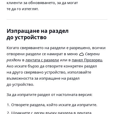
клиенти за обновяването, за да могат
те да го изтеглят.
Изпращане на раздел
до устройство
Когато сверяването на раздели е разрешено, всички
отворени раздели се намират в меню
Сверени
раздели
в
лентата с раздели
или в
панел Прозорец
.
Ако искате бързо да отворите конкретен раздел
на друго сверявано устройство, използвайте
възможността за изпращане на раздел
до устройство.
За да изпратите раздел от настолната версия:
Отворете раздела, който искате да изпратите.
Щракнете с десен върху раздела в лентата