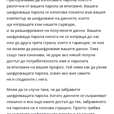
различна от вашата парола за вписване. Вашата
шифроваща парола се използва локално във вашия
компютър за шифроване на данните, които
ще изпращате към нашите сървъри,
и за разшифроване на получените данни. Вашата
шифроваща парола никога не се изпраща до нас
или до друга трета страна, което е гаранция, че ние
не можем да разшифроваме вашите данни. Това
също така означава, че дори ако някой получи
достъп до потребителското име и паролата
за вписване на вашия профил, той няма как да узнае
шифроващата парола, освен ако вие самите
не я споделите с него.
Може да се случи така, че да забравите
шифроващата парола. Когато данните се съхраняват
локално и все още имате достъп до тях, забравянето
на паролата не е толкова страшно. Просто трябва
да
нулирате шифроващата парола
и да качите