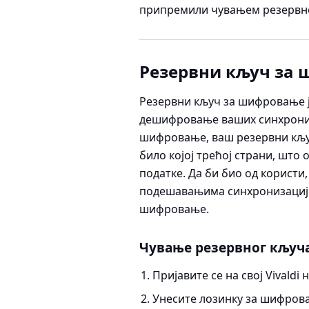
припремили чувањем резервно
Резервни кључ за
Резервни кључ за шифровање 
дешифровање ваших синхронизо
шифровање, ваш резервни кљу
било којој трећој страни, што
податке. Да би био од користи
подешавањима синхронизације
шифровање.
Чување резервног кључ
Пријавите се на свој Vivaldi 
Унесите лозинку за шифров