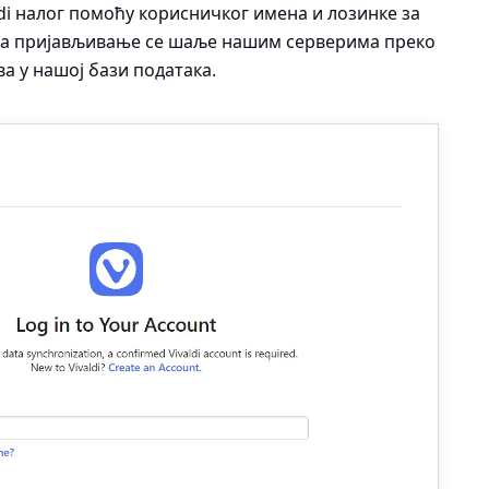
ldi налог помоћу корисничког имена и лозинке за
за пријављивање се шаље нашим серверима преко
ва у нашој бази података.