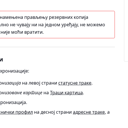
 намењена прављењу резервних копија
лно не чувају ни на једном уређају, не можемо
сније моћи вратити.
и
хронизације:
онизација
на левој страни
статусне траке
.
онизоване картице
на
Траци картица
.
хронизација
.
снички профил
на десној страни
адресне траке
, а