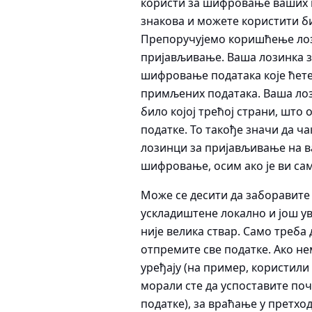
користи за шифровање ваших п
знакова и можете користити бил
Препоручујемо коришћење лози
пријављивање. Ваша лозинка з
шифровање података које ћет
примљених података. Ваша ло
било којој трећој страни, шт
податке. То такође значи да ч
лозинци за пријављивање на ва
шифровање, осим ако је ви са
Може се десити да заборавите
ускладиштене локално и још у
није велика ствар. Само треба
отпремите све податке. Ако н
уређају (на пример, користили
морали сте да успоставите поч
податке), за враћање у претход