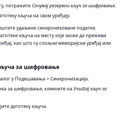
гу, потражите
Сачувај резервни кључ за шифровање.
атотеку кључа на свом уређају.
ништите удаљене синхронизоване податке.
тотеке кључа на месту које може да преживи
еђај, као што су спољни меморијски уређај или
кључа за шифровање
налог у
Подешавања > Синхронизација
.
инка за шифровање, кликните на
Учитај кључ за
ите датотеку кључа.