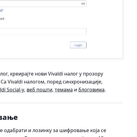
лог, креирајте нови Vivaldi налог у прозору
. Са Vivaldi налогом, поред синхронизације,
ldi Social-у
,
веб пошти
,
темама
и
блоговима
.
вање
е одабрати и лозинку за шифровање која се