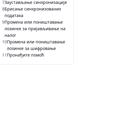
7
Заустављање синхронизације
8
Брисање синхронизованих
података
9
Промена или поништавање
лозинке за пријављивање на
налог
10
Промена или поништавање
лозинке за шифровање
11
Пронађите помоћ