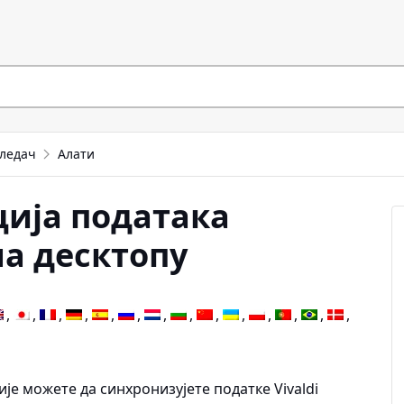
гледач
Алати
ија података
на десктопу
е можете да синхронизујете податке Vivaldi