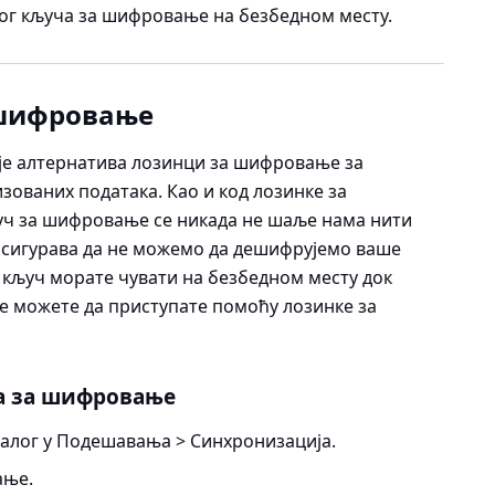
г кључа за шифровање на безбедном месту.
 шифровање
је алтернатива лозинци за шифровање за
ваних података. Као и код лозинке за
ч за шифровање се никада не шаље нама нити
 осигурава да не можемо да дешифрујемо ваше
, кључ морате чувати на безбедном месту док
 можете да приступате помоћу лозинке за
а за шифровање
налог у
Подешавања > Синхронизација
.
ање.