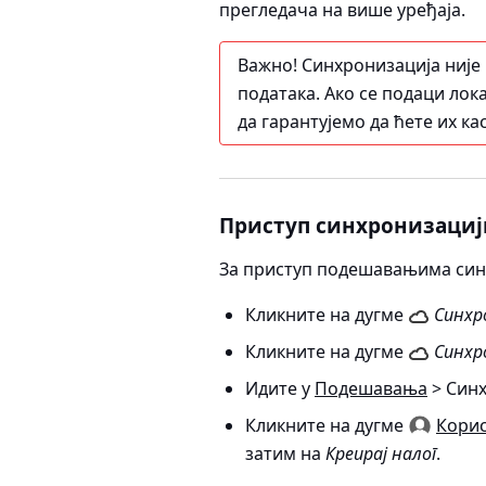
прегледача на више уређаја.
Важно!
Синхронизација није
података. Ако се подаци лока
да гарантујемо да ћете их ка
Приступ синхронизациј
За приступ подешавањима син
Кликните на дугме
Синхр
Кликните на дугме
Синхр
Идите у
Подешавања
> Син
Кликните на дугме
Кори
затим на
Креирај налог
.