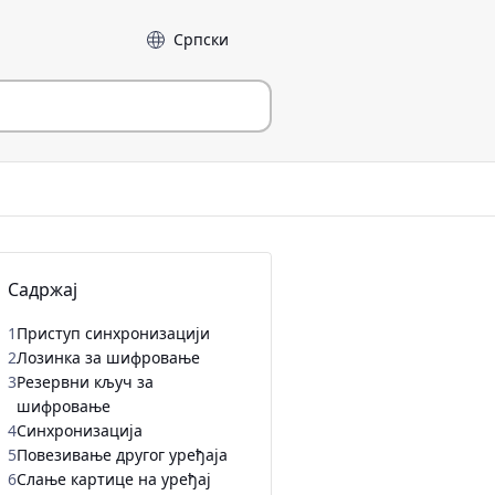
Језик
Садржај
1
Приступ синхронизацији
2
Лозинка за шифровање
3
Резервни кључ за
шифровање
4
Синхронизација
5
Повезивање другог уређаја
6
Слање картице на уређај