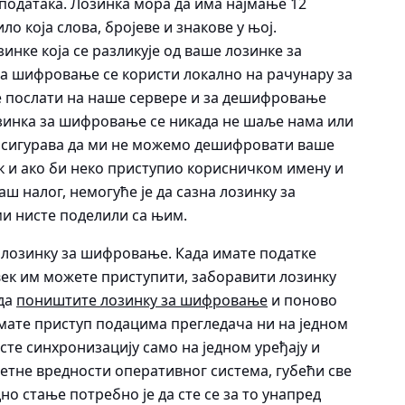
одатака. Лозинка мора да има најмање 12
о која слова, бројеве и знакове у њој.
нке која се разликује од ваше лозинке за
а шифровање се користи локално на рачунару за
е послати на наше сервере и за дешифровање
зинка за шифровање се никада не шаље нама или
о осигурава да ми не можемо дешифровати ваше
ак и ако би неко приступио корисничком имену и
ш налог, немогуће је да сазна лозинку за
ми нисте поделили са њим.
 лозинку за шифровање. Када имате податке
век им можете приступити, заборавити лозинку
 да
поништите лозинку за шифровање
и поново
емате приступ подацима прегледача ни на једном
 сте синхронизацију само на једном уређају и
етне вредности оперативног система, губећи све
но стање потребно је да сте се за то унапред