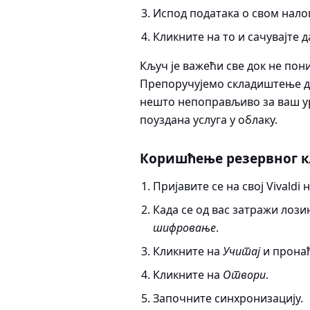
Испод података о свом нало
Кликните на то и сачувајте д
Кључ је важећи све док не по
Препоручујемо складиштење да
нешто непоправљиво за ваш ур
поуздана услуга у облаку.
Коришћење резервног 
Пријавите се на свој Vivaldi 
Када се од вас затражи лоз
шифровање
.
Кликните на
Учитај
и пронађ
Кликните на
Отвори
.
Започните синхронизацију.