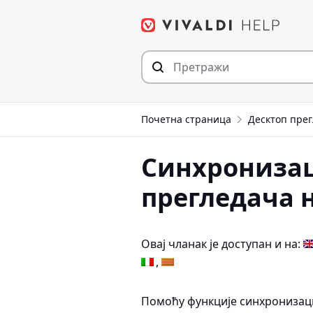
Пређи
на
садржај
Почетна страница
Десктоп пре
Синхронизац
прегледача 
Овај чланак је доступан и на:
Помоћу функције синхронизациј