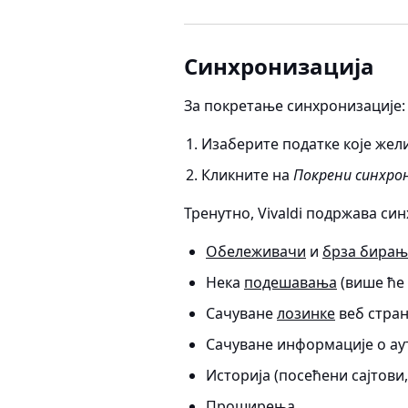
Синхронизација
За покретање синхронизације:
Изаберите податке које жели
Кликните на
Покрени синхро
Тренутно, Vivaldi подржава си
Обележивачи
и
брза бирањ
Нека
подешавања
(више ће 
Сачуване
лозинке
веб стра
Сачуване информације о а
Историја (посећени сајтови,
Проширења