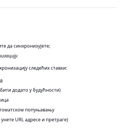
те да синхронизујете;
низацију
.
нхронизацију следећих ставки:
а
бити додато у будућности)
ница
утоматском попуњавању
 унете URL адресе и претраге)