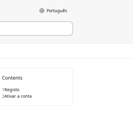
Idioma
Contents
1
Registo
2
Ativar a conta