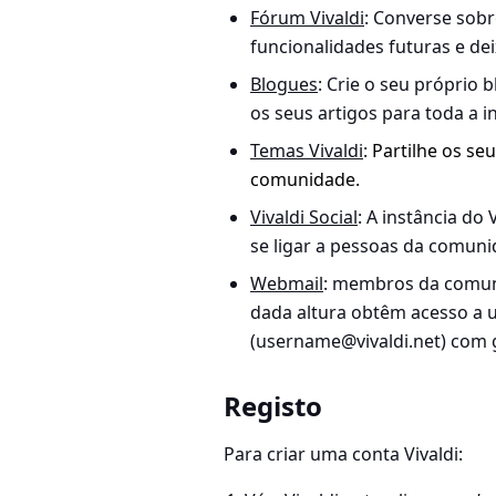
Fórum Vivaldi
: Converse sobr
funcionalidades futuras e de
Blogues
: Crie o seu próprio b
os seus artigos para toda a i
Temas Vivaldi
:
Partilhe os s
comunidade.
Vivaldi Social
: A instância do
se ligar a pessoas da comunid
Webmail
: membros da comun
dada altura obtêm acesso a 
(
username@vivaldi.net
) com 
Registo
Para criar uma conta Vivaldi: