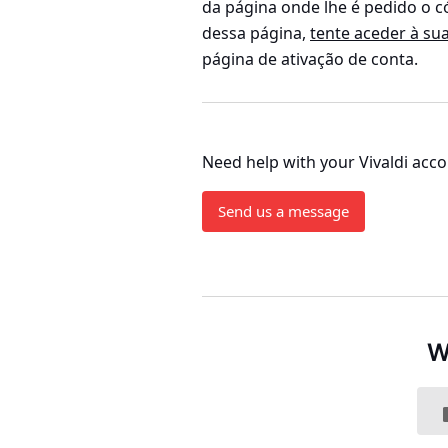
da página onde lhe é pedido o có
dessa página,
tente aceder à su
página de ativação de conta.
Need help with your Vivaldi acc
Send us a message
W