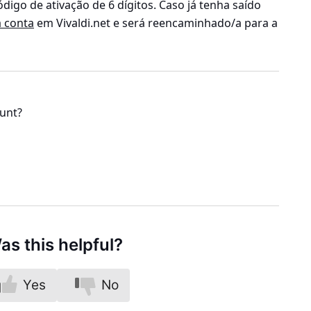
digo de ativação de 6 dígitos. Caso já tenha saído
a conta
em Vivaldi.net e será reencaminhado/a para a
ount?
as this helpful?
Yes
No