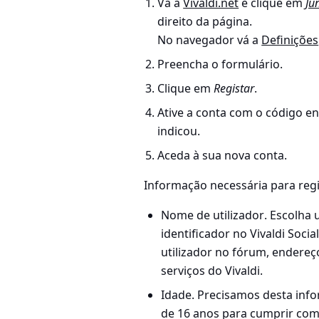
Vá a
Vivaldi.net
e clique em
Ju
direito da página.
No navegador vá a
Definições
Preencha o formulário.
Clique em
Registar
.
Ative a conta com o código en
indicou.
Aceda à sua nova conta.
Informação necessária para reg
Nome de utilizador
. Escolha
identificador no Vivaldi Soc
utilizador no fórum, endereço
serviços do Vivaldi.
Idade.
Precisamos desta info
de 16 anos para cumprir co