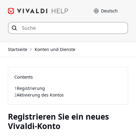
Zum
Sprache
Inhalt
springen
Startseite
Konten und Dienste
Contents
1
Registrierung
2
Aktivierung des Kontos
Registrieren Sie ein neues
Vivaldi-Konto