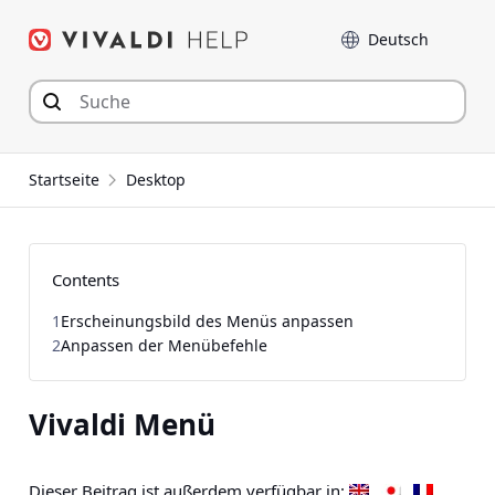
Zum
Sprache
Inhalt
springen
Startseite
Desktop
Contents
1
Erscheinungsbild des Menüs anpassen
2
Anpassen der Menübefehle
Vivaldi Menü
Dieser Beitrag ist außerdem verfügbar in: