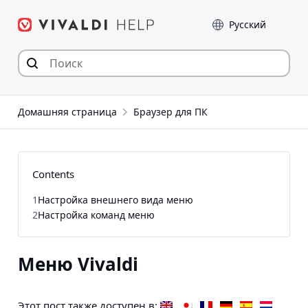
Перейти
Language
к
содержимому
Домашняя страница
Браузер для ПК
Contents
1
Настройка внешнего вида меню
2
Настройка команд меню
Меню Vivaldi
Этот пост также доступен в: