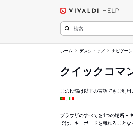
コ
ン
テ
ン
ツ
へ
ジ
ホーム
デスクトップ
ナビゲーシ
ャ
ン
クイックコマ
プ
この投稿は以下の言語でもご利用
ブラウザのすべてを1つの場所 –
では、キーボードを離れることな