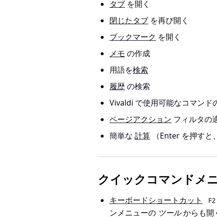
タブ
を開く
閉じたタブ
を再び開く
ブックマーク
を開く
メモ
の作成
用語を
検索
履歴
の検索
Vivaldi で使用可能なコマ
ページアクション
フィルタの
簡単な
計算
（Enter を押
クイックコマンドメ
キーボードショートカット
F2
ンメニューの
ツール
からも開