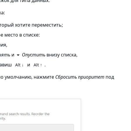
жок для типа данных.
а:
торый хотите переместить;
е место в списке:
ия,
нять
и
Опустить
внизу списка,
лавиш
и
.
Alt ↓
Alt ↑
по умолчанию, нажмите
Сбросить приоритет
под