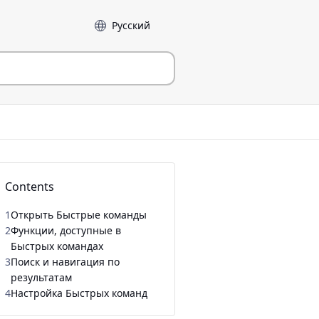
Language
Contents
1
Открыть Быстрые команды
2
Функции, доступные в
Быстрых командах
3
Поиск и навигация по
результатам
4
Настройка Быстрых команд