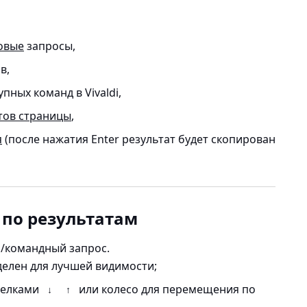
овые
запросы,
в,
пных команд в Vivaldi,
тов страницы
,
я
(после нажатия Enter результат будет скопирован
 по результатам
/командный запрос.
делен для лучшей видимости;
релками
или колесо для перемещения по
↓
↑