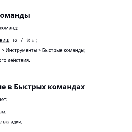
команды
команд:
авиш
/
;
F2
⌘ E
di > Инструменты > Быстрые команды
;
ого действия.
е в Быстрых командах
ет:
ам
,
е вкладки
,