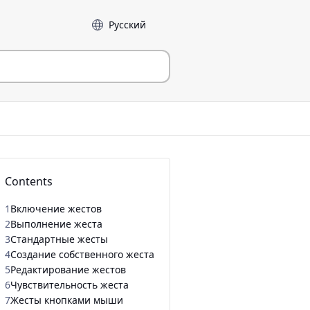
Language
Contents
1
Включение жестов
2
Выполнение жеста
3
Стандартные жесты
4
Создание собственного жеста
5
Редактирование жестов
6
Чувствительность жеста
7
Жесты кнопками мыши