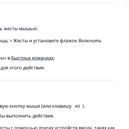
ть жесты мышью:
ышь > Жесты
и установите флажок
Включить
ты
» в
Быстрых командах
;
для этого действия.
вую кнопку мыши (или клавишу
).
Alt
бы выполнить действие.
сты с помощью других устройств ввода, таких как