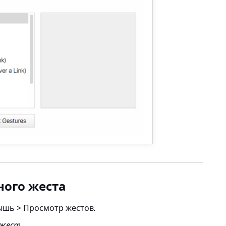
ного жеста
ышь > Просмотр жестов
.
 жест
.