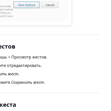
естов
ышь > Просмотр жестов
.
ите отредактировать.
ить жест
.
жмите
Сохранить жест
.
жеста