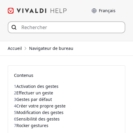
Aller
Langue
au
contenu
Accueil
Navigateur de bureau
Contenus
1
Activation des gestes
2
Effectuer un geste
3
Gestes par défaut
4
Créer votre propre geste
5
Modification des gestes
6
Sensibilité des gestes
7
Rocker gestures