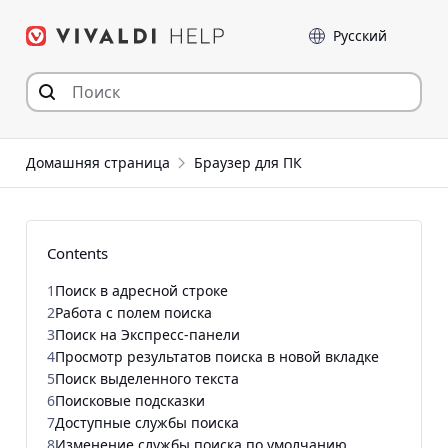
Перейти
Language
к
содержимому
Домашняя страница
Браузер для ПК
Contents
1
Поиск в адресной строке
2
Работа с полем поиска
3
Поиск на Экспресс-панели
4
Просмотр результатов поиска в новой вкладке
5
Поиск выделенного текста
6
Поисковые подсказки
7
Доступные службы поиска
8
Изменение службы поиска по умолчанию