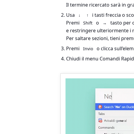
Il termine ricercato sarà in gr
Usa
i tasti freccia o sco
↓
↑
Premi
o
tasto per 
Shift
→
e restringere ulteriormente i ri
Per saltare sezioni, tieni prem
Premi
o clicca sull’el
Invio
Chiudi il menu Comandi Rapid