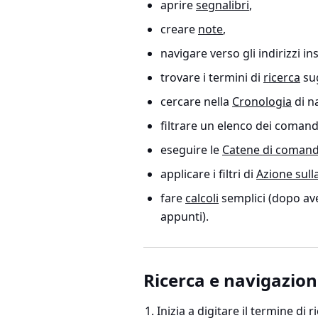
aprire
segnalibri
,
creare
note
,
navigare verso gli indirizzi ins
trovare i termini di
ricerca
sug
cercare nella
Cronologia
di n
filtrare un elenco dei comandi 
eseguire le
Catene di comand
applicare i filtri di
Azione sull
fare
calcoli
semplici (dopo ave
appunti).
Ricerca e navigazione
Inizia a digitare il termine di