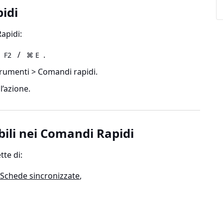
idi
apidi:
/
.
F2
⌘ E
rumenti > Comandi rapidi.
l’azione.
bili nei Comandi Rapidi
te di:
Schede sincronizzate
,