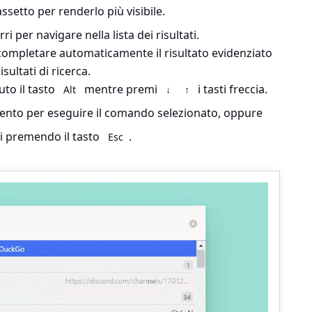
assetto per renderlo più visibile.
rri per navigare nella lista dei risultati.
completare automaticamente il risultato evidenziato
sultati di ricerca.
uto il tasto
mentre premi
i tasti freccia.
Alt
↓
↑
emento per eseguire il comando selezionato, oppure
i premendo il tasto
.
Esc