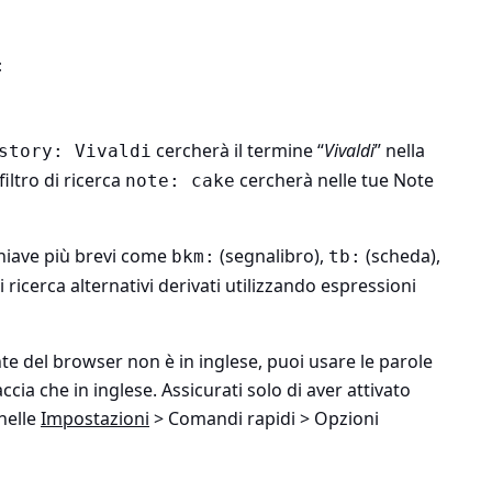
:
:
cercherà il termine “
Vivaldi
” nella
story: Vivaldi
filtro di ricerca
cercherà nelle tue Note
note: cake
chiave più brevi come
(segnalibro),
(scheda),
bkm:
tb:
 ricerca alternativi derivati utilizzando espressioni
nte del browser non è in inglese, puoi usare le parole
accia che in inglese. Assicurati solo di aver attivato
nelle
Impostazioni
> Comandi rapidi > Opzioni