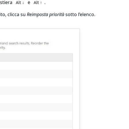
astiera
e
.
Alt ↓
Alt ↑
ito, clicca su
Reimposta priorità
sotto l’elenco.