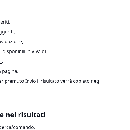
eriti,
geriti,
avigazione,
disponibili in Vivaldi,
i
,
a pagina
,
r premuto Invio il risultato verrà copiato negli
 nei risultati
 ricerca/comando.