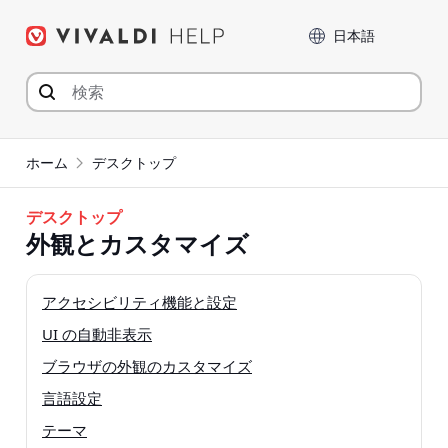
コ
言語
ン
テ
ン
ツ
へ
ジ
ホーム
デスクトップ
ャ
ン
デスクトップ
プ
外観とカスタマイズ
アクセシビリティ機能と設定
UI の自動非表示
ブラウザの外観のカスタマイズ
言語設定
テーマ