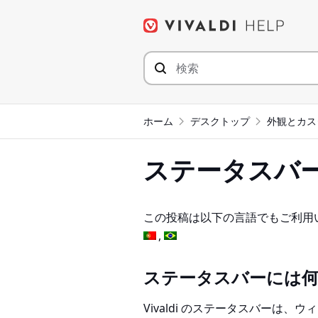
コ
ン
テ
ン
ツ
へ
ジ
ホーム
デスクトップ
外観とカス
ャ
ン
ステータスバ
プ
この投稿は以下の言語でもご利用
ステータスバーには
Vivaldi のステータスバーは、